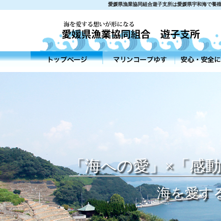
愛媛県漁業協同組合遊子支所は愛媛県宇和海で養殖
「海への愛」×「感
海を愛す