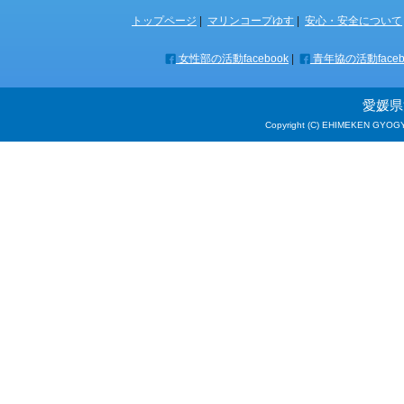
トップページ
|
マリンコープゆす
|
安心・安全について
女性部の活動facebook
|
青年協の活動faceb
愛媛県
Copyright (C) EHIMEKEN GYOGY